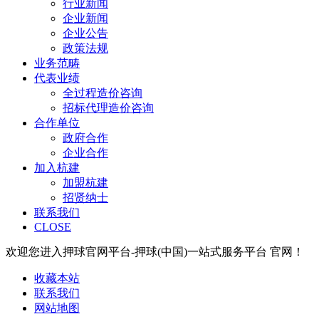
行业新闻
企业新闻
企业公告
政策法规
业务范畴
代表业绩
全过程造价咨询
招标代理造价咨询
合作单位
政府合作
企业合作
加入杭建
加盟杭建
招贤纳士
联系我们
CLOSE
欢迎您进入押球官网平台-押球(中国)一站式服务平台 官网！
收藏本站
联系我们
网站地图