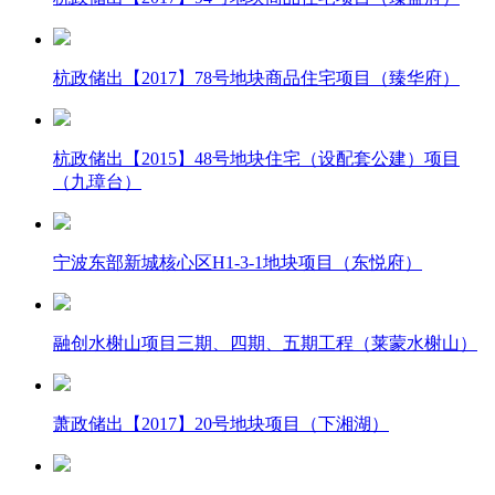
杭政储出【2017】78号地块商品住宅项目（臻华府）
杭政储出【2015】48号地块住宅（设配套公建）项目
（九璋台）
宁波东部新城核心区H1-3-1地块项目（东悦府）
融创水榭山项目三期、四期、五期工程（莱蒙水榭山）
萧政储出【2017】20号地块项目（下湘湖）