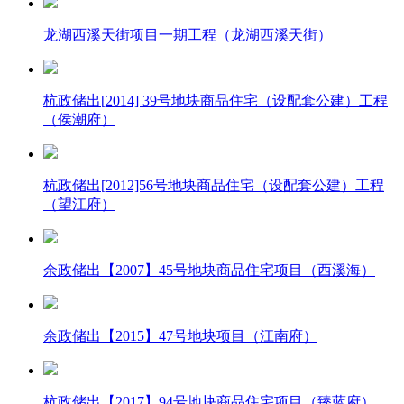
龙湖西溪天街项目一期工程（龙湖西溪天街）
杭政储出[2014] 39号地块商品住宅（设配套公建）工程
（侯潮府）
杭政储出[2012]56号地块商品住宅（设配套公建）工程
（望江府）
余政储出【2007】45号地块商品住宅项目（西溪海）
余政储出【2015】47号地块项目（江南府）
杭政储出【2017】94号地块商品住宅项目（臻蓝府）