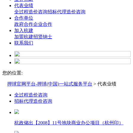
代表业绩
全过程造价咨询
招标代理造价咨询
合作单位
政府合作
企业合作
加入杭建
加盟杭建
招贤纳士
联系我们
您的位置:
押球官网平台-押球(中国)一站式服务平台
> 代表业绩
全过程造价咨询
招标代理造价咨询
杭政储出【2008】11号地块商业办公项目（杭州印）