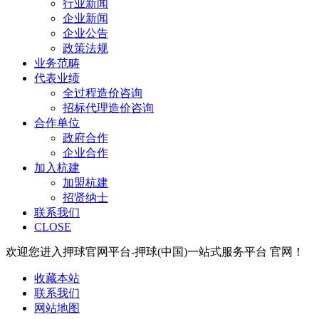
行业新闻
企业新闻
企业公告
政策法规
业务范畴
代表业绩
全过程造价咨询
招标代理造价咨询
合作单位
政府合作
企业合作
加入杭建
加盟杭建
招贤纳士
联系我们
CLOSE
欢迎您进入押球官网平台-押球(中国)一站式服务平台 官网！
收藏本站
联系我们
网站地图