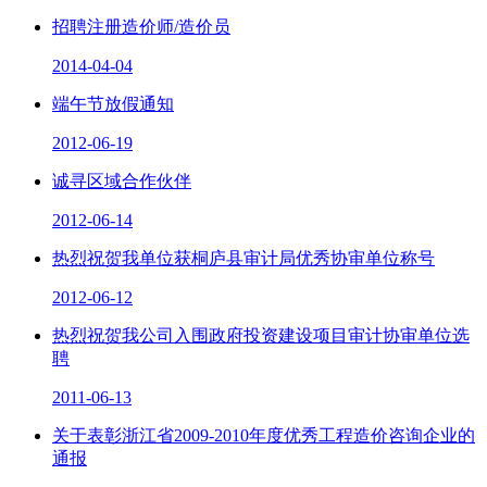
招聘注册造价师/造价员
2014-04-04
端午节放假通知
2012-06-19
诚寻区域合作伙伴
2012-06-14
热烈祝贺我单位获桐庐县审计局优秀协审单位称号
2012-06-12
热烈祝贺我公司入围政府投资建设项目审计协审单位选
聘
2011-06-13
关于表彰浙江省2009-2010年度优秀工程造价咨询企业的
通报