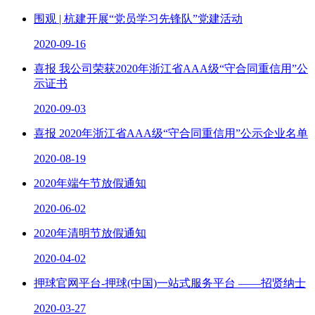
围观 | 杭建开展“党员学习先锋队”党建活动
2020-09-16
喜报 我公司荣获2020年浙江省AAA级“守合同重信用”公
示证书
2020-09-03
喜报 2020年浙江省AAA级“守合同重信用”公示企业名单
2020-08-19
2020年端午节放假通知
2020-06-02
2020年清明节放假通知
2020-04-02
押球官网平台-押球(中国)一站式服务平台 ——招贤纳士
2020-03-27