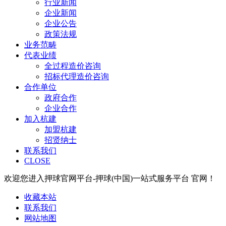
行业新闻
企业新闻
企业公告
政策法规
业务范畴
代表业绩
全过程造价咨询
招标代理造价咨询
合作单位
政府合作
企业合作
加入杭建
加盟杭建
招贤纳士
联系我们
CLOSE
欢迎您进入押球官网平台-押球(中国)一站式服务平台 官网！
收藏本站
联系我们
网站地图