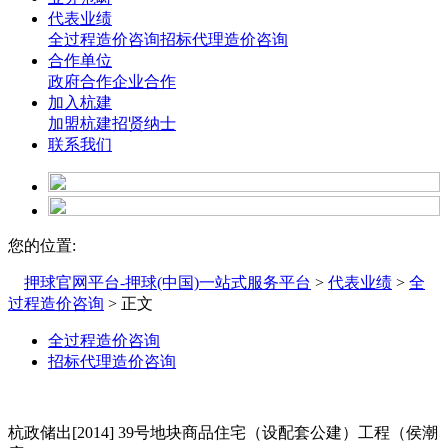
代表业绩
全过程造价咨询
招标代理造价咨询
合作单位
政府合作
企业合作
加入杭建
加盟杭建
招贤纳士
联系我们
您的位置:
押球官网平台-押球(中国)一站式服务平台
>
代表业绩
>
全
过程造价咨询
> 正文
全过程造价咨询
招标代理造价咨询
杭政储出[2014] 39号地块商品住宅（设配套公建）工程（侯潮