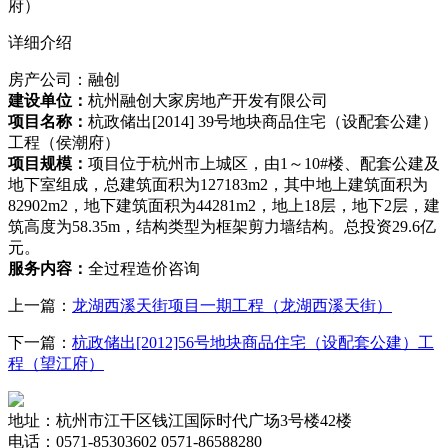
府）
详细介绍
房产公司：融创
建设单位：
杭州融创大家房地产开发有限公司
项目名称：
杭政储出[2014] 39号地块商品住宅（设配套公建）
工程（侯潮府）
项目规模：
项目位于杭州市上城区，由1～10#楼、配套公建及
地下室组成，总建筑面积为127183m2，其中地上建筑面积为
82902m2，地下建筑面积为44281m2，地上18层，地下2层，建
筑高度为58.35m，结构类型为框架剪力墙结构。总投资29.6亿
元。
服务内容：
全过程造价咨询
上一篇：
龙湖西溪天街项目一期工程（龙湖西溪天街）
下一篇：
杭政储出[2012]56号地块商品住宅（设配套公建）工
程（望江府）
地址：杭州市江干区钱江国际时代广场3号楼42楼
电话：0571-85303602 0571-86588280