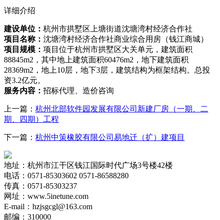
详细介绍
建设单位：
杭州市拱墅区上塘街道沈塘湾村经济合作社
项目名称：
沈塘湾村经济合作社商业综合用房（钱江商城）
项目规模：
项目位于杭州市拱墅区大关单元，建筑面积
88845m2，其中地上建筑面积60476m2，地下建筑面积
28369m2，地上10层，地下3层，建筑结构为框架结构。总投
资3.2亿元。
服务内容：
招标代理、造价咨询
上一篇：
杭州北部软件园发展有限公司新建厂房（一期、二
期、四期）工程
下一篇：
杭州中策橡胶有限公司易地迁（扩）建项目
地址：杭州市江干区钱江国际时代广场3号楼42楼
电话：0571-85303602 0571-86588280
传真：0571-85303237
网址：www.
5inetune.com
E-mail：hzjsgcgl@163.com
邮编：310000