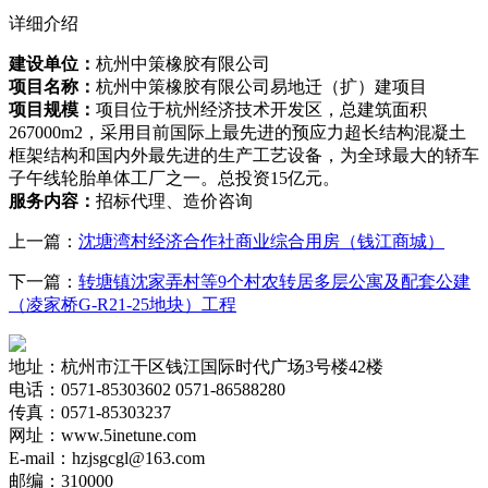
详细介绍
建设单位：
杭州中策橡胶有限公司
项目名称：
杭州中策橡胶有限公司易地迁（扩）建项目
项目规模：
项目位于杭州经济技术开发区，总建筑面积
267000m2，采用目前国际上最先进的预应力超长结构混凝土
框架结构和国内外最先进的生产工艺设备，为全球最大的轿车
子午线轮胎单体工厂之一。总投资15亿元。
服务内容：
招标代理、造价咨询
上一篇：
沈塘湾村经济合作社商业综合用房（钱江商城）
下一篇：
转塘镇沈家弄村等9个村农转居多层公寓及配套公建
（凌家桥G-R21-25地块）工程
地址：杭州市江干区钱江国际时代广场3号楼42楼
电话：0571-85303602 0571-86588280
传真：0571-85303237
网址：www.
5inetune.com
E-mail：hzjsgcgl@163.com
邮编：310000