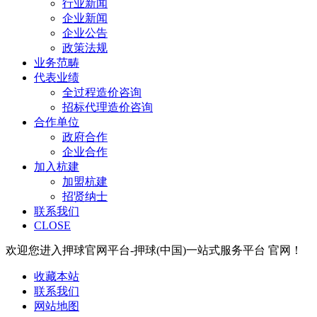
行业新闻
企业新闻
企业公告
政策法规
业务范畴
代表业绩
全过程造价咨询
招标代理造价咨询
合作单位
政府合作
企业合作
加入杭建
加盟杭建
招贤纳士
联系我们
CLOSE
欢迎您进入押球官网平台-押球(中国)一站式服务平台 官网！
收藏本站
联系我们
网站地图