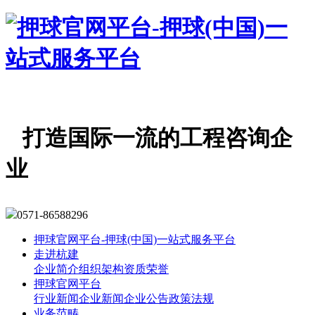
打造国际一流的工程咨询企
业
0571-86588296
押球官网平台-押球(中国)一站式服务平台
走进杭建
企业简介
组织架构
资质荣誉
押球官网平台
行业新闻
企业新闻
企业公告
政策法规
业务范畴