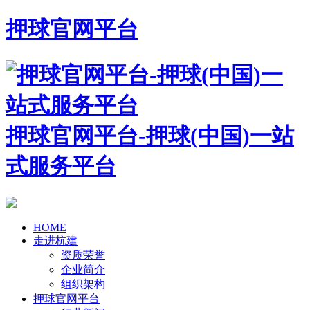
押球官网平台
押球官网平台-押球(中国)一站
式服务平台
HOME
走进杭建
资质荣誉
企业简介
组织架构
押球官网平台