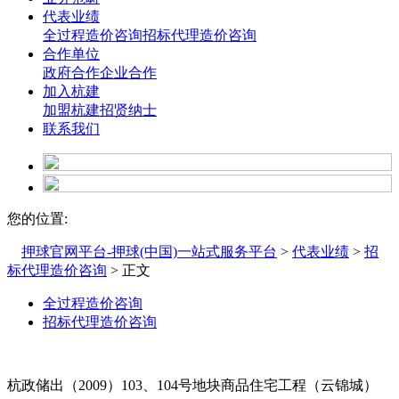
代表业绩
全过程造价咨询
招标代理造价咨询
合作单位
政府合作
企业合作
加入杭建
加盟杭建
招贤纳士
联系我们
您的位置:
押球官网平台-押球(中国)一站式服务平台
>
代表业绩
>
招
标代理造价咨询
> 正文
全过程造价咨询
招标代理造价咨询
杭政储出（2009）103、104号地块商品住宅工程（云锦城）