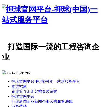
打造国际一流的工程咨询企
业
0571-86588296
押球官网平台-押球(中国)一站式服务平台
走进杭建
企业简介
组织架构
资质荣誉
押球官网平台
行业新闻
企业新闻
企业公告
政策法规
业务范畴