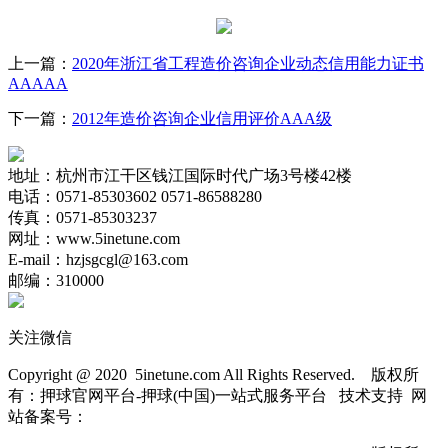
上一篇：
2020年浙江省工程造价咨询企业动态信用能力证书
AAAAA
下一篇：
2012年造价咨询企业信用评价AAA级
地址：杭州市江干区钱江国际时代广场3号楼42楼
电话：0571-85303602 0571-86588280
传真：0571-85303237
网址：www.
5inetune.com
E-mail：hzjsgcgl@163.com
邮编：310000
关注微信
Copyright @ 2020 5inetune.com All Rights Reserved. 版权所
有：押球官网平台-押球(中国)一站式服务平台 技术支持 网
站备案号：