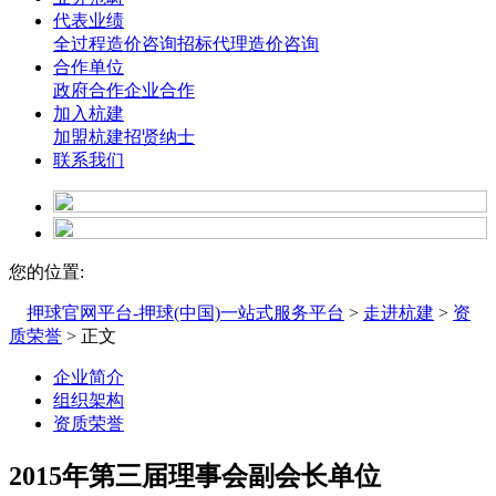
代表业绩
全过程造价咨询
招标代理造价咨询
合作单位
政府合作
企业合作
加入杭建
加盟杭建
招贤纳士
联系我们
您的位置:
押球官网平台-押球(中国)一站式服务平台
>
走进杭建
>
资
质荣誉
> 正文
企业简介
组织架构
资质荣誉
2015年第三届理事会副会长单位