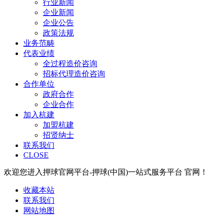
行业新闻
企业新闻
企业公告
政策法规
业务范畴
代表业绩
全过程造价咨询
招标代理造价咨询
合作单位
政府合作
企业合作
加入杭建
加盟杭建
招贤纳士
联系我们
CLOSE
欢迎您进入押球官网平台-押球(中国)一站式服务平台 官网！
收藏本站
联系我们
网站地图