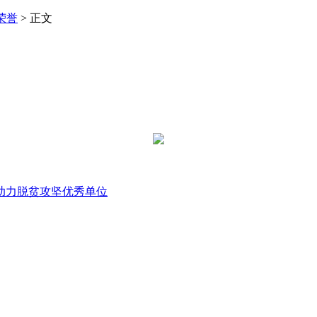
荣誉
> 正文
作助力脱贫攻坚优秀单位