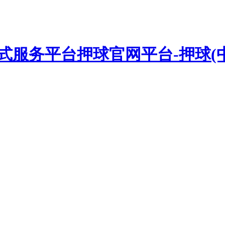
押球官网平台-押球(