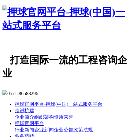
打造国际一流的工程咨询企
业
0571-86588296
押球官网平台-押球(中国)一站式服务平台
走进杭建
企业简介
组织架构
资质荣誉
押球官网平台
行业新闻
企业新闻
企业公告
政策法规
业务范畴