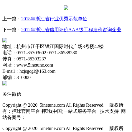
上一篇：
2018年浙江省行业优秀示范单位
下一篇：
2012年浙江省信用评价AAA级工程造价咨询企业
地址：杭州市江干区钱江国际时代广场3号楼42楼
电话：0571-85303602 0571-86588280
传真：0571-85303237
网址：www.
5inetune.com
E-mail：hzjsgcgl@163.com
邮编：310000
关注微信
Copyright @ 2020 5inetune.com All Rights Reserved. 版权所
有：押球官网平台-押球(中国)一站式服务平台 技术支持 网
站备案号：
Copyright @ 2020 5inetune.com All Rights Reserved. 版权所