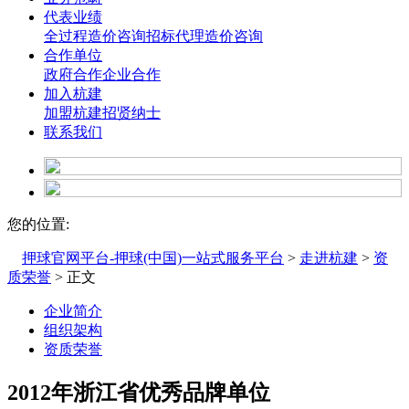
代表业绩
全过程造价咨询
招标代理造价咨询
合作单位
政府合作
企业合作
加入杭建
加盟杭建
招贤纳士
联系我们
您的位置:
押球官网平台-押球(中国)一站式服务平台
>
走进杭建
>
资
质荣誉
> 正文
企业简介
组织架构
资质荣誉
2012年浙江省优秀品牌单位