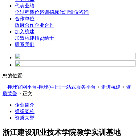
代表业绩
全过程造价咨询
招标代理造价咨询
合作单位
政府合作
企业合作
加入杭建
加盟杭建
招贤纳士
联系我们
您的位置:
押球官网平台-押球(中国)一站式服务平台
>
走进杭建
>
资
质荣誉
> 正文
企业简介
组织架构
资质荣誉
浙江建设职业技术学院教学实训基地