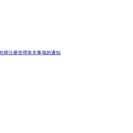
工程师注册管理有关事项的通知