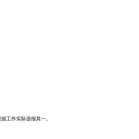
可根据工作实际选报其一。