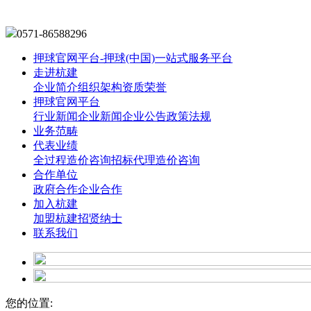
0571-86588296
押球官网平台-押球(中国)一站式服务平台
走进杭建
企业简介
组织架构
资质荣誉
押球官网平台
行业新闻
企业新闻
企业公告
政策法规
业务范畴
代表业绩
全过程造价咨询
招标代理造价咨询
合作单位
政府合作
企业合作
加入杭建
加盟杭建
招贤纳士
联系我们
您的位置: