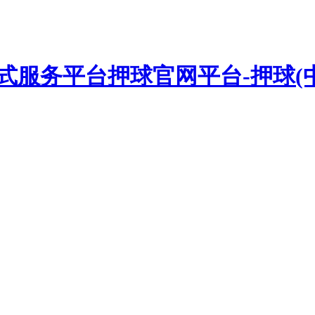
押球官网平台-押球(