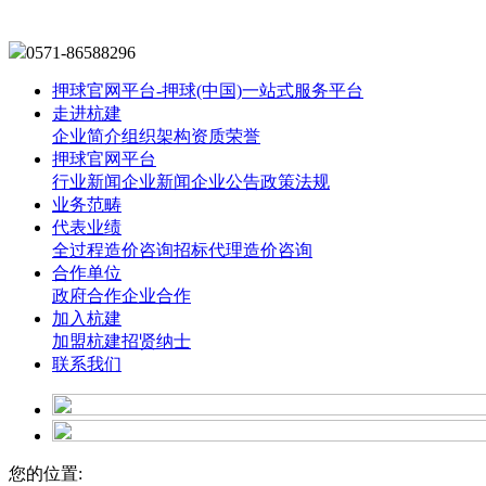
0571-86588296
押球官网平台-押球(中国)一站式服务平台
走进杭建
企业简介
组织架构
资质荣誉
押球官网平台
行业新闻
企业新闻
企业公告
政策法规
业务范畴
代表业绩
全过程造价咨询
招标代理造价咨询
合作单位
政府合作
企业合作
加入杭建
加盟杭建
招贤纳士
联系我们
您的位置: