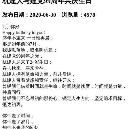
杭建人与建党99周年共庆生日
发布日期：2020-06-30 浏览量：4578
7月.你好
Happy birthday to you!
盛年不重来,一日难再晨，
那是24年前的7月，
我呱呱落地，取名叫杭建；
在建党99周年之际，
杭建人迎来了24岁生日；
春去秋来，寒来暑往，
杭建人拥有使命和力量，前赴后继，
杭建人带着梦想和责任，继往开来；
曾经我们借着时间就是生命，时间就是速度，时间就是力量，
并肩同行，
曾经我们不忘最初的那份心，锁定人生方向，坚定追求目标，
抵达初衷。
你带走了时间，
你带走了岁月，
却带不走我的回忆