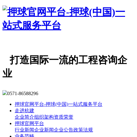
打造国际一流的工程咨询企
业
0571-86588296
押球官网平台-押球(中国)一站式服务平台
走进杭建
企业简介
组织架构
资质荣誉
押球官网平台
行业新闻
企业新闻
企业公告
政策法规
业务范畴