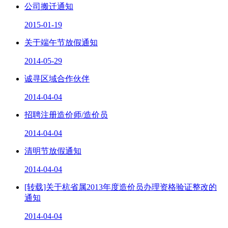
公司搬迁通知
2015-01-19
关于端午节放假通知
2014-05-29
诚寻区域合作伙伴
2014-04-04
招聘注册造价师/造价员
2014-04-04
清明节放假通知
2014-04-04
[转载]关于杭省属2013年度造价员办理资格验证整改的
通知
2014-04-04